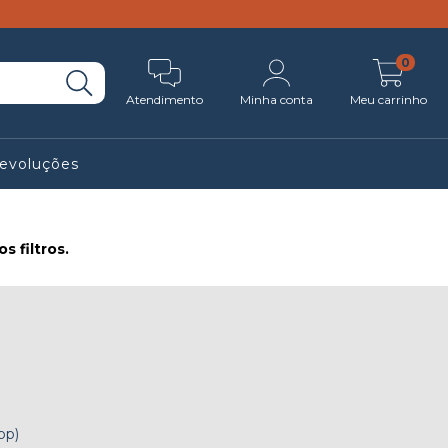
0
Atendimento
Minha conta
Meu carrinho
Devoluções
 filtros.
pp)