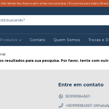
Não Venda Seu Acervo sem antes nos consultar / Enviamos para todo o Brasil
Produtos
Contato
Quem Somos
Trocas e 
nal
s resultados para sua pesquisa. Por favor, tente com outros
Entre em contato
5519993843611
+5519993843611 (WhatsA