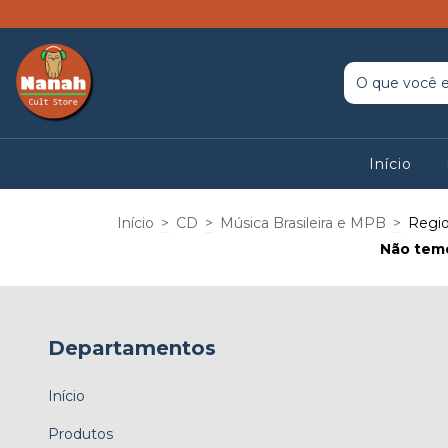
Início
Início
>
CD
>
Música Brasileira e MPB
>
Regio
Não temo
Departamentos
Início
Produtos