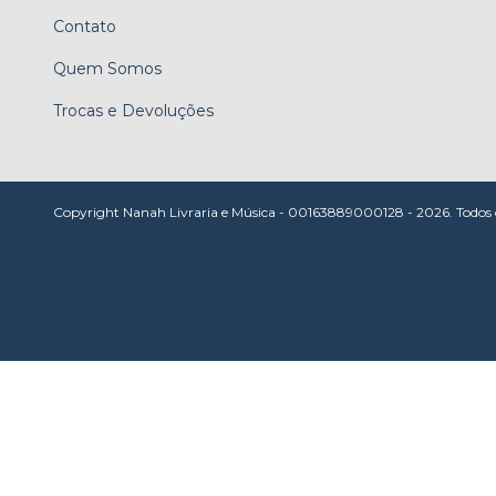
Contato
Quem Somos
Trocas e Devoluções
Copyright Nanah Livraria e Música - 00163889000128 - 2026. Todos os