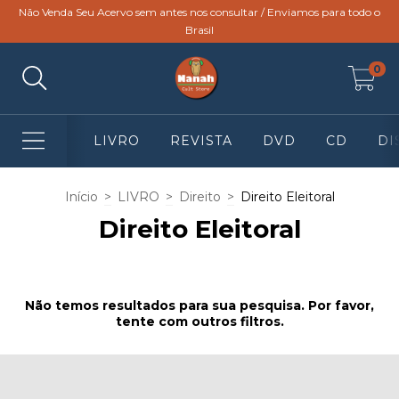
Não Venda Seu Acervo sem antes nos consultar / Enviamos para todo o
Brasil
0
LIVRO
REVISTA
DVD
CD
DI
Início
>
LIVRO
>
Direito
>
Direito Eleitoral
Direito Eleitoral
Não temos resultados para sua pesquisa. Por favor,
tente com outros filtros.