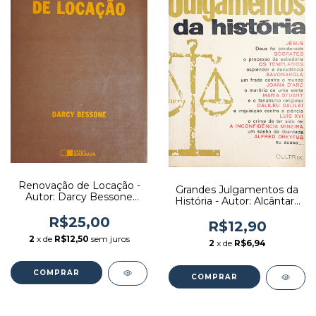
Renovação de Locação -
Grandes Julgamentos da
Autor: Darcy Bessone
História - Autor: Alcântara
(1990) [usado]
Silveira (1967) [usado]
R$25,00
R$12,90
2
x de
R$12,50
sem juros
2
x de
R$6,94