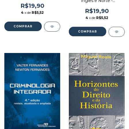
Inglês e Norte -
R$19,90
Americano - Autor: Roland
Sèroussi (2001) [usado]
R$19,90
4
x de
R$5,52
4
x de
R$5,52