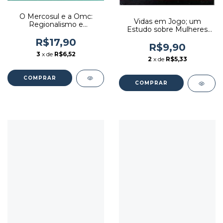
O Mercosul e a Omc:
Vidas em Jogo; um
Regionalismo e
Estudo sobre Mulheres
Multilateralismo - Autor:
Envolvidas com o Tráfico
Luís Fernando Nigro
R$17,90
de Drogas - Autor: Sintia
R$9,90
Corrêa (2001) [usado]
Soares Helpes (2014)
3
x de
R$6,52
2
x de
R$5,33
[usado]