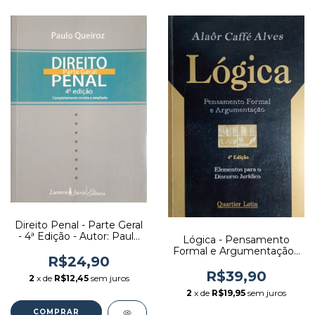
Direito Penal - Parte Geral
- 4ª Edição - Autor: Paulo
Lógica - Pensamento
Queiroz (2008) [usado]
Formal e Argumentação -
R$24,90
Autor: Alaôr Caffé Alves
(2005) [usado]
R$39,90
2
x de
R$12,45
sem juros
2
x de
R$19,95
sem juros