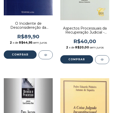
O Incidente de
Desconsidereção da
Aspectos Processuais da
Personalidade Jurídica -
Recuperação Judicial -
Autor: Roberta Dias
R$89,90
Autor: Geraldo Fonseca de
Tarpinian de Castro (2019)
Barros Neto (2014)
R$40,00
2
x de
R$44,95
sem juros
[seminovo]
[usado]
2
x de
R$20,00
sem juros