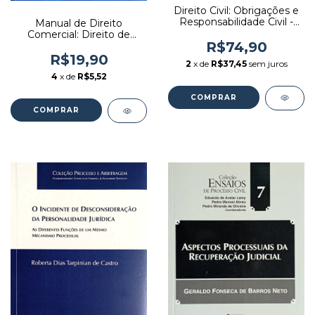
Direito Civil: Obrigações e
Responsabilidade Civil -
Manual de Direito
Autor: Silvio de Salvo
Comercial: Direito de
Venosa (2017) [usado]
R$74,90
Empresa - Autor: Fábio
Ulhoa Coelho (2013)
R$19,90
2
x de
R$37,45
sem juros
[usado]
4
x de
R$5,52