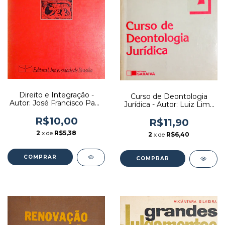
Direito e Integração -
Curso de Deontologia
Autor: José Francisco Paes
Jurídica - Autor: Luiz Lima
Francis (1981) [usado]
Langaro (1992) [usado]
R$10,00
R$11,90
2
x de
R$5,38
2
x de
R$6,40