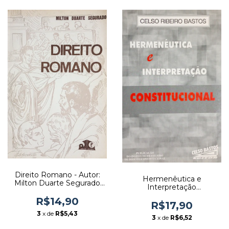
Direito Romano - Autor:
Hermenêutica e
Milton Duarte Segurado
Interpretação
(1970) [usado]
Constitucional - Autor:
R$14,90
Celso Ribeiro Bastos
R$17,90
(1997) [usado]
3
x de
R$5,43
3
x de
R$6,52