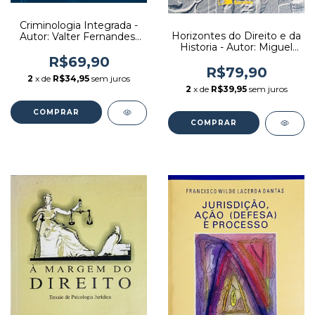
Criminologia Integrada -
Horizontes do Direito e da
Autor: Valter Fernandes/
Historia - Autor: Miguel
Newton Fernandes (2010)
Reale (2000) [usado]
[usado]
R$69,90
R$79,90
2
x de
R$34,95
sem juros
2
x de
R$39,95
sem juros