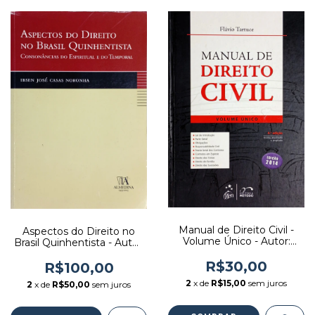
Manual de Direito Civil -
Aspectos do Direito no
Volume Único - Autor:
Brasil Quinhentista - Autor:
Flávio Tartuce (2014)
Ibsen José Casas Noronha
[usado]
R$30,00
(2008) [usado]
R$100,00
2
x de
R$15,00
sem juros
2
x de
R$50,00
sem juros