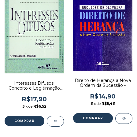
Direito de Herança a Nova
Interesses Difusos:
Ordem da Sucessão -
Conceito e Legitimação
Autor: Euclides de Oliveira
para Agir - Autor: Rodolfo
(2005) [usado]
R$14,90
de Camargo Mancuso
R$17,90
(2000) [usado]
3
x de
R$5,43
3
x de
R$6,52