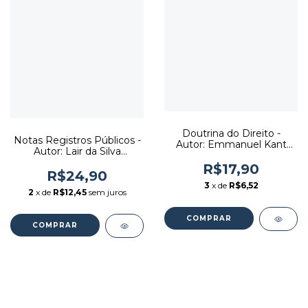
Doutrina do Direito -
Notas Registros Públicos -
Autor: Emmanuel Kant
Autor: Lair da Silva
(1993) [usado]
Loureiro Filho, Cláudia
R$17,90
Regina Magalhães (2009)
R$24,90
[usado]
3
x de
R$6,52
2
x de
R$12,45
sem juros