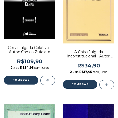
Coisa Julgada Coletiva -
Autor: Camilo Zufelato
A Coisa Julgada
(2011) [usado]
Inconstitucional - Autor:
Pedro Eduardo Pinheiro
R$109,90
(2006) [seminovo]
R$34,90
2
x de
R$54,95
sem juros
2
x de
R$17,45
sem juros