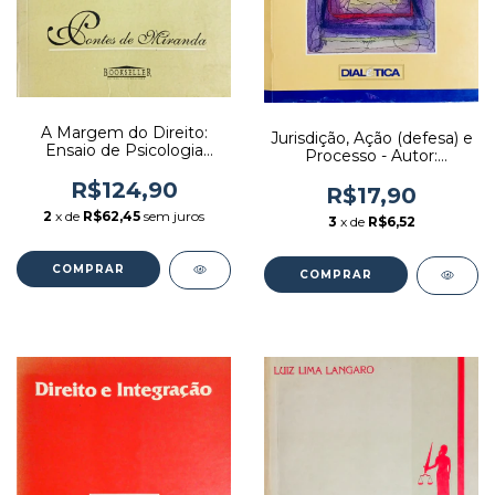
A Margem do Direito:
Jurisdição, Ação (defesa) e
Ensaio de Psicologia
Processo - Autor:
Juridica - Autor: Pontes de
Francisco Wildo Lacerda
Miranda (2002) [usado]
R$124,90
Dantas (1997) [usado]
R$17,90
2
x de
R$62,45
sem juros
3
x de
R$6,52