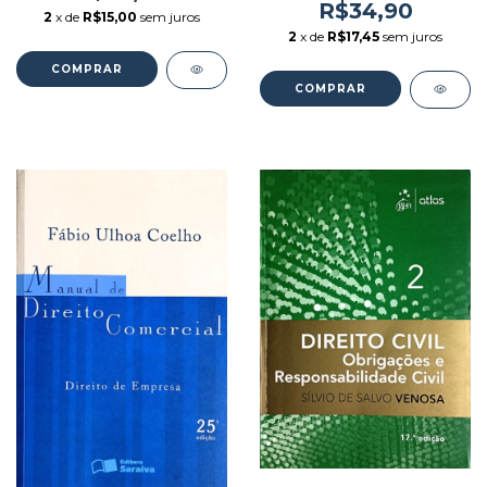
Andre Luiiz Santa Cruz
Autor: Ricardo Cunha
R$34,90
2
x de
R$15,00
sem juros
Ramos (2014) [usado]
Chimenti (2009) [usado]
2
x de
R$17,45
sem juros