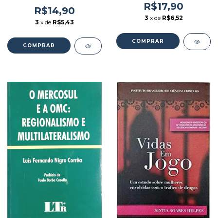
Altavila (2011) [usado]
Jurídicas - Autor: Arno
R$17,90
R$14,90
Arnoldo Keller (2001)
3
x de
R$6,52
[usado]
3
x de
R$5,43