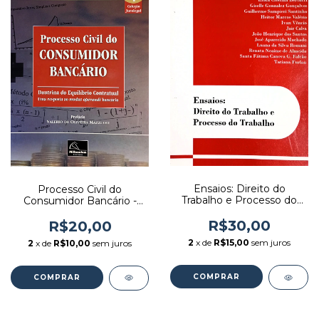
Ensaios: Direito do
Processo Civil do
Trabalho e Processo do
Consumidor Bancário -
Trabalho - Autor: Renata
Volume 1 - Coleção
Neaime de Almeida;
Jurolegal - Autor: Mauro
R$30,00
R$20,00
Heitor Marcos Valério
Sérgio Rodrigues (2011)
2
x de
R$15,00
sem juros
2
x de
R$10,00
sem juros
(2008) [seminovo]
[usado]