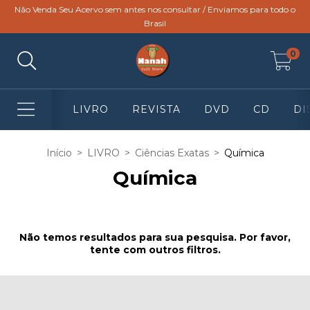
Não Venda Seu Acervo sem antes nos consultar / Enviamos para todo o
Brasil
0
LIVRO
REVISTA
DVD
CD
DI
Início
>
LIVRO
>
Ciências Exatas
>
Química
Química
Não temos resultados para sua pesquisa. Por favor,
tente com outros filtros.