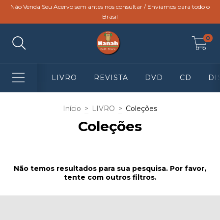
Não Venda Seu Acervo sem antes nos consultar / Enviamos para todo o
Brasil
0
LIVRO
REVISTA
DVD
CD
DI
Início
>
LIVRO
>
Coleções
Coleções
Não temos resultados para sua pesquisa. Por favor,
tente com outros filtros.