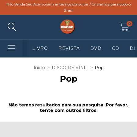
Não Venda Seu Acervo sem antes nos consultar / Enviamos para todo o
Brasil
0
LIVRO
REVISTA
DVD
CD
DI
Início
>
DISCO DE VINIL
>
Pop
Pop
Não temos resultados para sua pesquisa. Por favor,
tente com outros filtros.