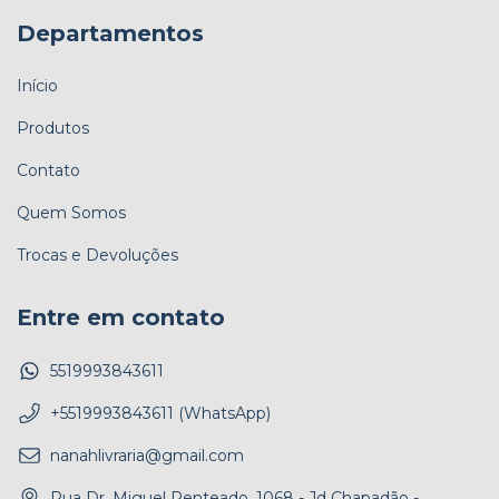
Departamentos
Início
Produtos
Contato
Quem Somos
Trocas e Devoluções
Entre em contato
5519993843611
+5519993843611 (WhatsApp)
nanahlivraria@gmail.com
Rua Dr. Miguel Penteado, 1068 - Jd Chapadão -