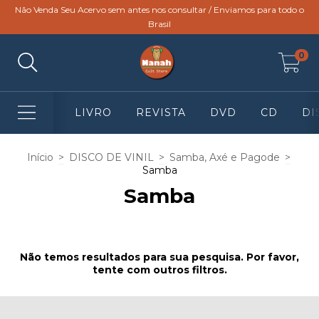
Não Venda Seu Acervo sem antes nos consultar / Enviamos para todo o
Brasil
0
LIVRO
REVISTA
DVD
CD
DI
Início
>
DISCO DE VINIL
>
Samba, Axé e Pagode
>
Samba
Samba
Não temos resultados para sua pesquisa. Por favor,
tente com outros filtros.