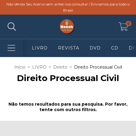
Não Venda Seu Acervo sem antes nos consultar / Enviamos para todo o
Brasil
0
LIVRO
REVISTA
DVD
CD
DI
Início
>
LIVRO
>
Direito
>
Direito Processual Civil
Direito Processual Civil
Não temos resultados para sua pesquisa. Por favor,
tente com outros filtros.