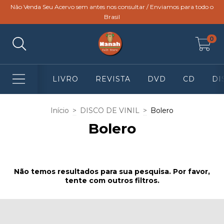
Não Venda Seu Acervo sem antes nos consultar / Enviamos para todo o
Brasil
0
LIVRO
REVISTA
DVD
CD
DI
Início
>
DISCO DE VINIL
>
Bolero
Bolero
Não temos resultados para sua pesquisa. Por favor,
tente com outros filtros.