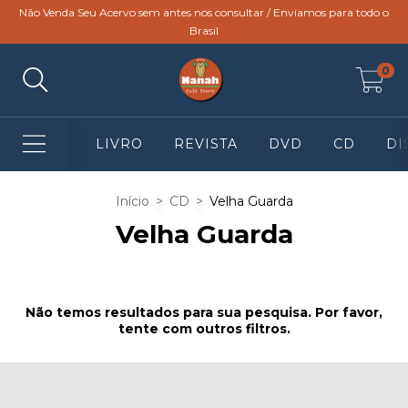
Não Venda Seu Acervo sem antes nos consultar / Enviamos para todo o
Brasil
0
LIVRO
REVISTA
DVD
CD
DI
Início
>
CD
>
Velha Guarda
Velha Guarda
Não temos resultados para sua pesquisa. Por favor,
tente com outros filtros.