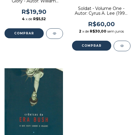
Glory - Autor: William
Manchester (1989)
Soldat - Volume One -
[usado]
R$19,90
Autor: Cyrus A. Lee (1995)
[usado]
4
x de
R$5,52
R$60,00
2
x de
R$30,00
sem juros