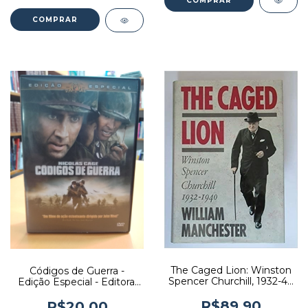
The Caged Lion: Winston
Códigos de Guerra -
Spencer Churchill, 1932-40
Edição Especial - Editora:
- Autor: William
John Woo [usado]
Manchester (1988)
R$89,90
R$20,00