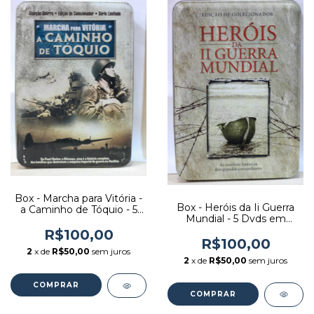
Box - Marcha para Vitória -
Box - Heróis da Ii Guerra
a Caminho de Tóquio - 5
Mundial - 5 Dvds em
Dvds em Estojo de Lata -
Estojo de Lata - Editora:
Editora: Diversos [usado]
R$100,00
Diversos [usado]
R$100,00
2
x de
R$50,00
sem juros
2
x de
R$50,00
sem juros