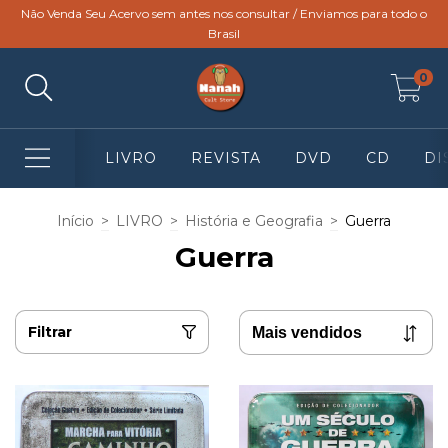
Não Venda Seu Acervo sem antes nos consultar / Enviamos para todo o
Brasil
0
LIVRO
REVISTA
DVD
CD
DI
Início
>
LIVRO
>
História e Geografia
>
Guerra
Guerra
Filtrar