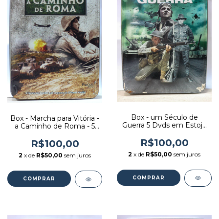
Box - um Século de
Box - Marcha para Vitória -
Guerra 5 Dvds em Estojo
a Caminho de Roma - 5
de Lata - Editora: Diversos
Dvds em Estojo de Lata -
[usado]
R$100,00
Editora: Diversos [usado]
R$100,00
2
x de
R$50,00
sem juros
2
x de
R$50,00
sem juros