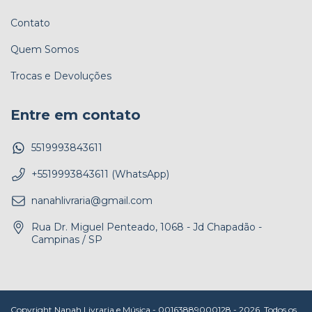
Contato
Quem Somos
Trocas e Devoluções
Entre em contato
5519993843611
+5519993843611 (WhatsApp)
nanahlivraria@gmail.com
Rua Dr. Miguel Penteado, 1068 - Jd Chapadão -
Campinas / SP
Copyright Nanah Livraria e Música - 00163889000128 - 2026. Todos os