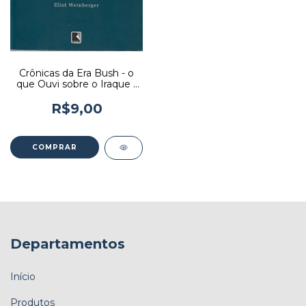
Crônicas da Era Bush - o
que Ouvi sobre o Iraque -
Autor: Eliot Weinberger
(2006) [usado]
R$9,00
Departamentos
Início
Produtos