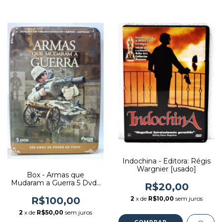
Indochina - Editora: Régis
Wargnier [usado]
Box - Armas que
Mudaram a Guerra 5 Dvds
R$20,00
em Estojo de Lata -
Editora: Vários [usado]
2
x de
R$10,00
sem juros
R$100,00
2
x de
R$50,00
sem juros