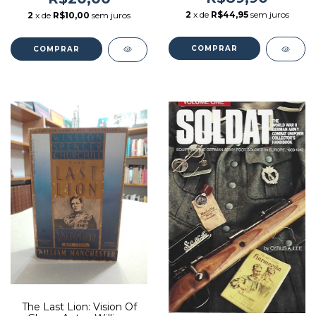
[usado]
2
x de
R$44,95
sem juros
2
x de
R$10,00
sem juros
The Last Lion: Vision Of