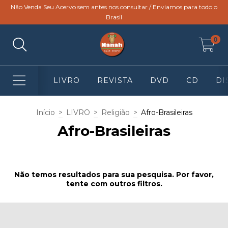
Não Venda Seu Acervo sem antes nos consultar / Enviamos para todo o
Brasil
0
LIVRO
REVISTA
DVD
CD
DI
Início
>
LIVRO
>
Religião
>
Afro-Brasileiras
Afro-Brasileiras
Não temos resultados para sua pesquisa. Por favor,
tente com outros filtros.