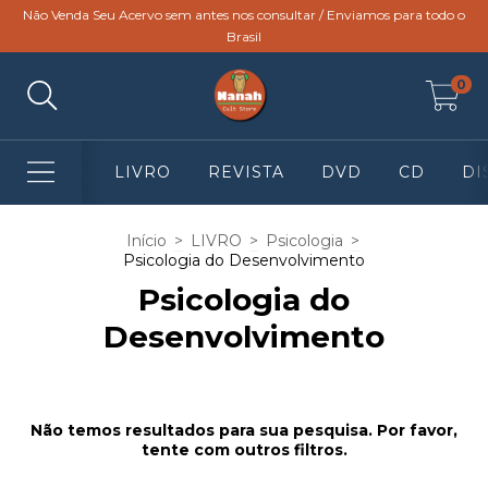
Não Venda Seu Acervo sem antes nos consultar / Enviamos para todo o
Brasil
0
LIVRO
REVISTA
DVD
CD
DI
Início
>
LIVRO
>
Psicologia
>
Psicologia do Desenvolvimento
Psicologia do
Desenvolvimento
Não temos resultados para sua pesquisa. Por favor,
tente com outros filtros.