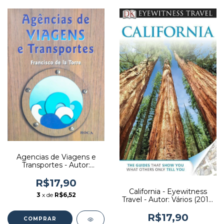
Agencias de Viagens e
Transportes - Autor:
Francisco de La Torre
(2003) [usado]
R$17,90
California - Eyewitness
3
x de
R$6,52
Travel - Autor: Vários (2012)
[usado]
R$17,90