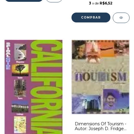
3
x de
R$6,52
Dimensions Of Tourism -
Autor: Joseph D. Fridgen
(1999) [usado]