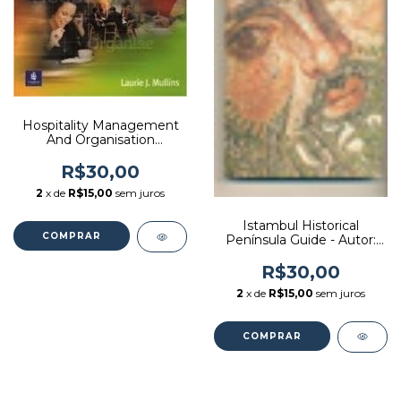
Hospitality Management
And Organisation
Behaviour - Autor: Laurie
J. Mullins (2001) [usado]
R$30,00
2
x de
R$15,00
sem juros
Istambul Historical
Península Guide - Autor:
Edip Pinarli ( Dir. ) (2009)
[usado]
R$30,00
2
x de
R$15,00
sem juros