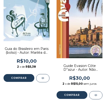
Guia do Brasileiro em Paris
(bolso) - Autor: Mariléa de
Castro (2008) [seminovo]
R$10,00
Guide Evasion Côte
2
x de
R$5,38
D''azur - Autor: Não
Consta (2008) [usado]
R$30,00
2
x de
R$15,00
sem juros