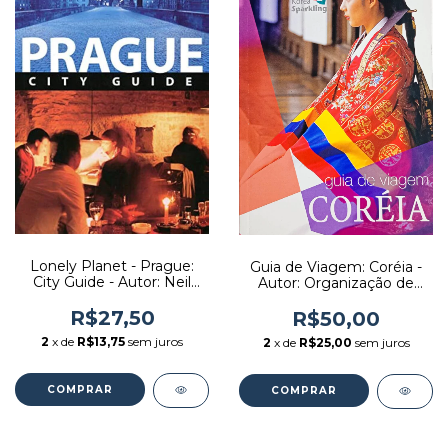
Lonely Planet - Prague:
Guia de Viagem: Coréia -
City Guide - Autor: Neil
Autor: Organização de
Wilson, Mark Baker (2009)
Turismo da Coréia (2007)
[usado]
[seminovo]
R$27,50
R$50,00
2
x de
R$13,75
sem juros
2
x de
R$25,00
sem juros