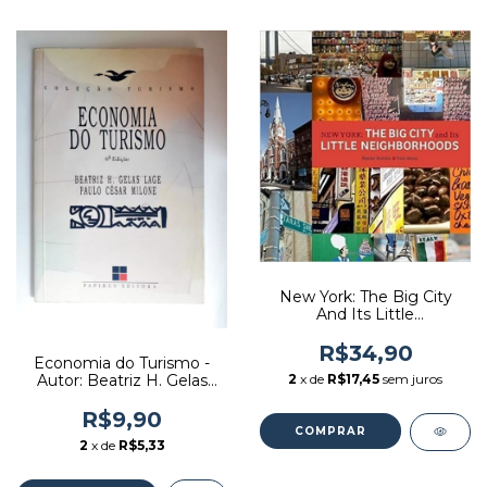
New York: The Big City
And Its Little
Neighborhoods - Autor:
Naomi Fertitta (2009)
R$34,90
Economia do Turismo -
[seminovo]
2
x de
R$17,45
sem juros
Autor: Beatriz H. Gelas
Lage, Paulo Cpesar Milone
(1998) [usado]
R$9,90
2
x de
R$5,33