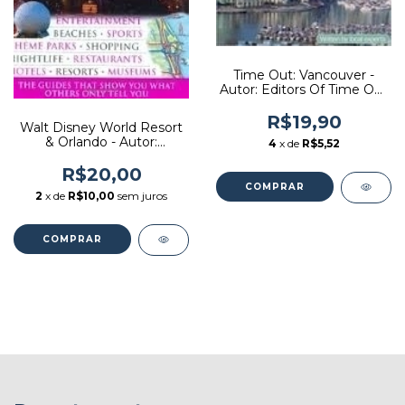
Time Out: Vancouver -
Autor: Editors Of Time Out
(2008) [usado]
R$19,90
Walt Disney World Resort
& Orlando - Autor:
4
x de
R$5,52
Eyewitness Travel (2009)
[usado]
R$20,00
2
x de
R$10,00
sem juros