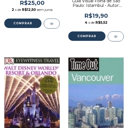
Guia Visual Folha de São
R$25,00
Paulo: Istambul - Autor:
Dorling Kindersley (1999)
2
x de
R$12,50
sem juros
[usado]
R$19,90
4
x de
R$5,52