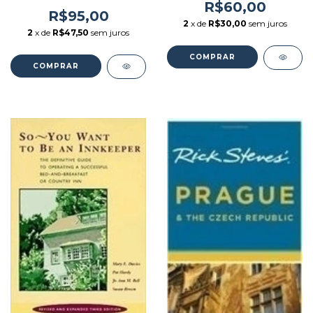
Difference - Autor: Roger
Toti (1997) [usado]
R$60,00
Doswell (1998) [usado]
R$95,00
2
x de
R$30,00
sem juros
2
x de
R$47,50
sem juros