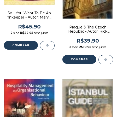
So - You Want To Be An
Innkeeper - Autor: Mary E.
Davies, Pat Hardy, Susan
Brown (1996) [usado]
R$45,90
Prague & The Czech
Republic - Autor: Rick
2
x de
R$22,95
sem juros
Steves & Jan Vihan (2011)
[usado]
R$39,90
2
x de
R$19,95
sem juros