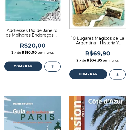
Addresses Rio de Janeiro:
os Melhores Endereços da
10 Lugares Mágicos de La
Cidade - Autor: Cristina
Argentina - Historia Y
Almeida, Marta Carneiro
R$20,00
Cuentos - Autor: Viviana
da Rocha (2012) [usado]
Rivero, Lúcia Gálvez (2011)
R$69,90
2
x de
R$10,00
sem juros
[usado]
2
x de
R$34,95
sem juros