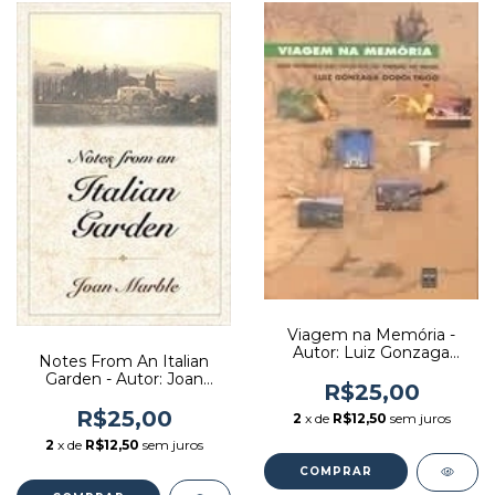
Viagem na Memória -
Autor: Luiz Gonzaga
Notes From An Italian
Godoi Trigo (2000)
Garden - Autor: Joan
[usado]
R$25,00
Marble (2001) [usado]
R$25,00
2
x de
R$12,50
sem juros
2
x de
R$12,50
sem juros