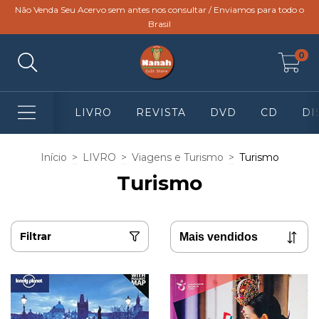
Não Venda Seu Acervo sem antes nos consultar / Enviamos para todo o
Brasil
0
LIVRO
REVISTA
DVD
CD
DI
Início
>
LIVRO
>
Viagens e Turismo
>
Turismo
Turismo
Filtrar