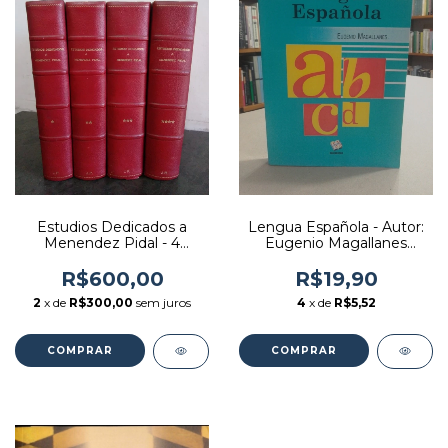
Estudios Dedicados a
Lengua Española - Autor:
Menendez Pidal - 4
Eugenio Magallanes
Tomos - Autor: Ramon
(2005) [usado]
Menendez Pidal (1950)
R$600,00
R$19,90
[usado]
2
x de
R$300,00
sem juros
4
x de
R$5,52