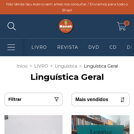
Não Venda Seu Acervo sem antes nos consultar / Enviamos para todo o
Brasil
0
LIVRO
REVISTA
DVD
CD
DI
Início
>
LIVRO
>
Linguística
>
Linguística Geral
Linguística Geral
Filtrar