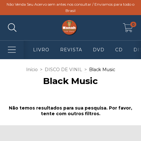
Não Venda Seu Acervo sem antes nos consultar / Enviamos para todo o
Brasil
0
LIVRO
REVISTA
DVD
CD
DI
Início
>
DISCO DE VINIL
>
Black Music
Black Music
Não temos resultados para sua pesquisa. Por favor,
tente com outros filtros.