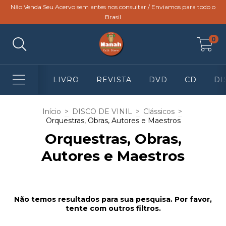
Não Venda Seu Acervo sem antes nos consultar / Enviamos para todo o
Brasil
0
LIVRO
REVISTA
DVD
CD
DI
Início
>
DISCO DE VINIL
>
Clássicos
>
Orquestras, Obras, Autores e Maestros
Orquestras, Obras,
Autores e Maestros
Não temos resultados para sua pesquisa. Por favor,
tente com outros filtros.