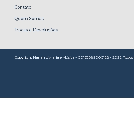
Contato
Quem Somos
Trocas e Devoluções
Copyright Nanah Livraria e Música - 00163889000128 - 2026. Todos os