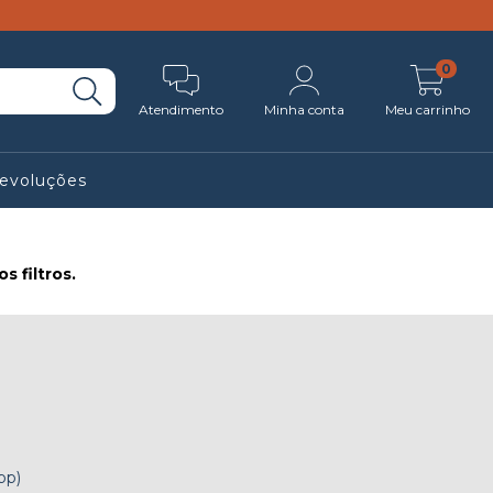
0
Atendimento
Minha conta
Meu carrinho
Devoluções
 filtros.
pp)