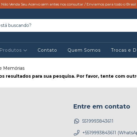
Não Venda Seu Acervo sem antes nos consultar / Enviamos para todo o Brasil
Produtos
Contato
Quem Somos
Trocas e 
 e Memórias
s resultados para sua pesquisa. Por favor, tente com outros
Entre em contato
5519993843611
+5519993843611 (WhatsA