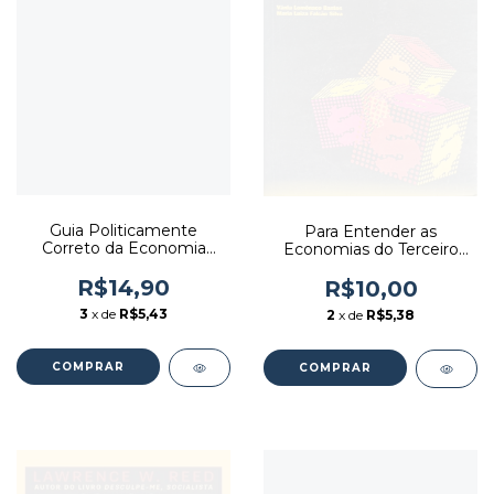
Guia Politicamente
Para Entender as
Correto da Economia
Economias do Terceiro
Brasileira - Autor: Leandro
Setor - Autor: Vânia
Narlock (2015) [usado]
R$14,90
Locômaco Bastos; Maria
R$10,00
Luiza Falcão Silva (1995)
3
x de
R$5,43
2
x de
R$5,38
[usado]