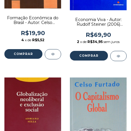
Formação Econômica do
Economia Viva - Autor:
Brasil - Autor: Celso
Rudolf Steiner (2006)
Furtado (1977) [usado]
[seminovo]
R$19,90
R$69,90
4
x de
R$5,52
2
x de
R$34,95
sem juros