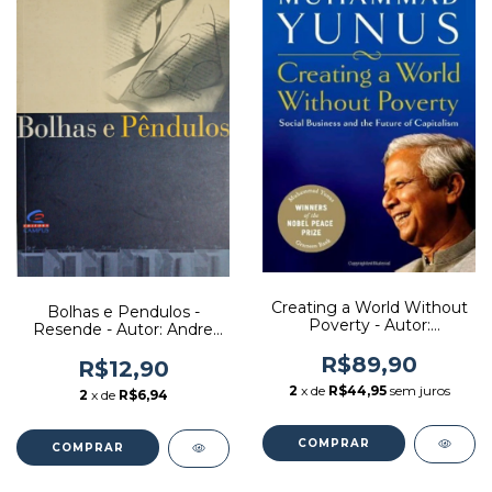
Creating a World Without
Bolhas e Pendulos -
Poverty - Autor:
Resende - Autor: Andre
Muhammad Yunus (2007)
Lara Resende (1997)
[usado]
R$89,90
[usado]
R$12,90
2
x de
R$44,95
sem juros
2
x de
R$6,94