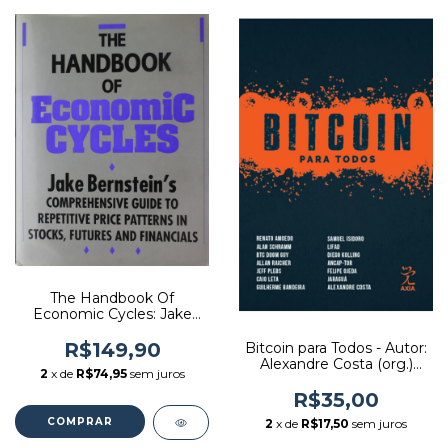
The Handbook Of
Economic Cycles: Jake
Berstein''s
Comprehensive Guide To
R$149,90
Bitcoin para Todos - Autor:
Repetitive Price Patterns
Alexandre Costa (org.)
2
x de
R$74,95
sem juros
In Stocks, Futures, And
(2025) [novo]
Financials - Autor: Jacob
R$35,00
Bernstein (1991) [usado]
2
x de
R$17,50
sem juros