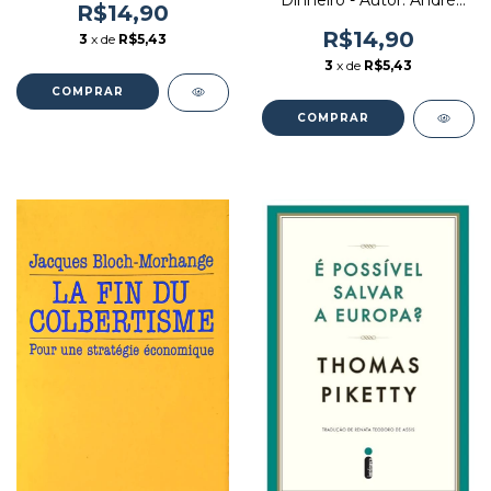
Dinheiro - Autor: André
Autor: Karl-henrik Robert
R$14,90
Franco Vinícus Bazan
(2002) [seminovo]
(2008) [seminovo]
R$14,90
3
x de
R$5,43
3
x de
R$5,43