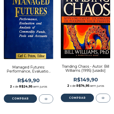
Tranding Chaos - Autor: Bill
Managed Futures:
Williams (1995) [usado]
Performance, Evaluation
And Analysis Of
R$149,90
Commodity Funds, Pools,
R$49,90
And Accounts - Autor: Carl
2
x de
R$74,95
sem juros
2
x de
R$24,95
sem juros
C. Peters (1992) [usado]