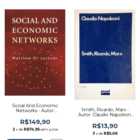
Social And Economic
Smith, Ricardo, Marx -
Networks - Autor:
Autor: Claudio Napoleoni
Matthew O. Jackson
(1991) [usado]
(2008) [usado]
R$149,90
R$13,90
2
x de
R$74,95
sem juros
3
x de
R$5,06