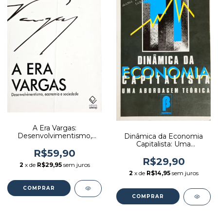
A Era Vargas:
Desenvolvimentismo,
Dinâmica da Economia
Economia e Sociedade -
Capitalista: Uma
Autor: Pedro Paulo
R$59,90
Abordagem Teórica -
Zahluth Bastos; Pedro
Autor: Mario Luiz Possas
R$29,90
2
x de
R$29,95
sem juros
Cezar Dutra Fonseca
(1987) [usado]
2
x de
R$14,95
sem juros
(2012) [usado]