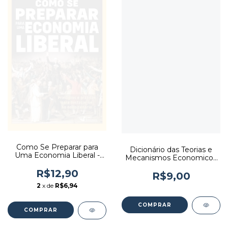
Como Se Preparar para
Dicionário das Teorias e
Uma Economia Liberal -
Mecanismos Economicos
Autor: Lawrence W. Reed
- Autor: Alain Gélédan e
(2020) [usado]
R$12,90
Janine Brémond (1988)
R$9,00
[usado]
2
x de
R$6,94