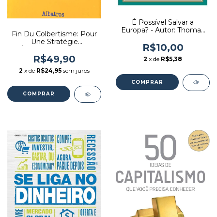
É Possível Salvar a
Europa? - Autor: Thomas
Fin Du Colbertisme: Pour
Piketty (2015) [usado]
Une Stratégie
R$10,00
Économique - Autor:
Jacques Bloch-morhange
R$49,90
2
x de
R$5,38
(1985) [usado]
2
x de
R$24,95
sem juros