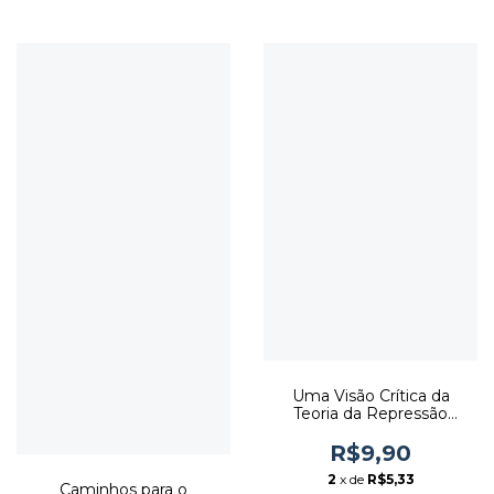
Uma Visão Crítica da
Teoria da Repressão
Financeira - Autor: Marcos
Antonio Macedo Cintra
R$9,90
(1999) [usado]
2
x de
R$5,33
Caminhos para o