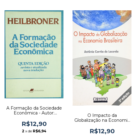
A Formação da Sociedade
Econômica - Autor:
O Impacto da
Heilbroner (1987) [usado]
Globalização na Economia
R$12,90
Brasileira - Autor: Antônio
Corrêa de Lacerda (1999)
R$12,90
2
x de
R$6,94
[seminovo]