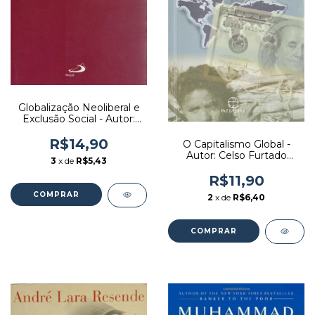
Globalização Neoliberal e
Exclusão Social - Autor:
Adriano Sella (2002)
[usado]
R$14,90
O Capitalismo Global -
Autor: Celso Furtado
3
x de
R$5,43
(2001) [usado]
R$11,90
2
x de
R$6,40