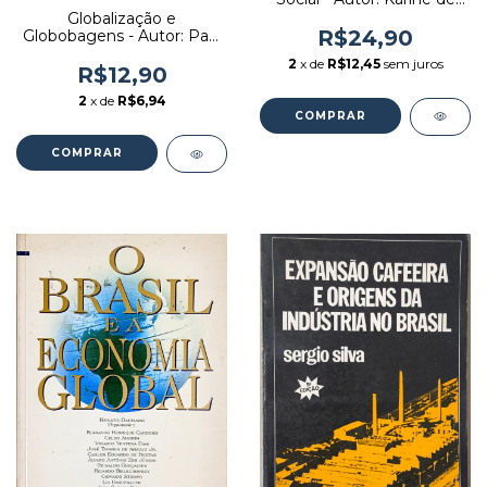
Souza Silva (2000) [usado]
Globalização e
R$24,90
Globobagens - Autor: Paul
Krugman (1999) [usado]
2
x de
R$12,45
sem juros
R$12,90
2
x de
R$6,94