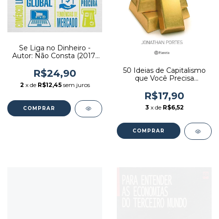
Se Liga no Dinheiro -
Autor: Não Consta (2017)
[usado]
50 Ideias de Capitalismo
R$24,90
que Você Precisa
2
x de
R$12,45
sem juros
Conhecer - Autor:
Jonathan Portes (2017)
R$17,90
[usado]
3
x de
R$6,52