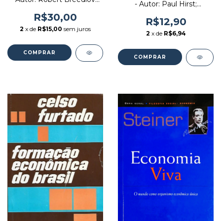
- Autor: Paul Hirst;
e Outros (2025) [novo]
Grahame Thompson
R$30,00
(1998) [usado]
R$12,90
2
x de
R$15,00
sem juros
2
x de
R$6,94