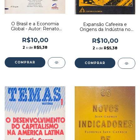
O Brasil e a Economia
Expansão Cafeeira e
Global - Autor: Renato
Origens da Indústria no
Baumann (org.) (1996)
Brasil - Autor: Sergio Silva
[usado]
R$10,00
(1981) [usado]
R$10,00
2
x de
R$5,38
2
x de
R$5,38