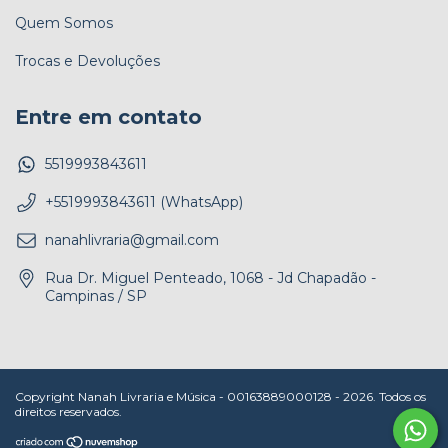
Quem Somos
Trocas e Devoluções
Entre em contato
5519993843611
+5519993843611 (WhatsApp)
nanahlivraria@gmail.com
Rua Dr. Miguel Penteado, 1068 - Jd Chapadão -
Campinas / SP
Copyright Nanah Livraria e Música - 00163889000128 - 2026. Todos os
direitos reservados.