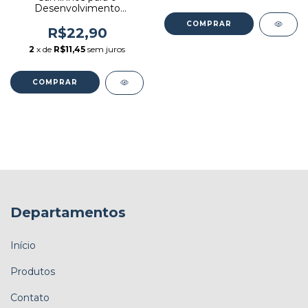
Desenvolvimento
Sustentável - Autor:
Ignacy Sachs (2009)
R$22,90
[usado]
2
x de
R$11,45
sem juros
Departamentos
Início
Produtos
Contato