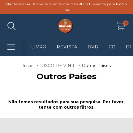
Não Venda Seu Acervo sem antes nos consultar / Enviamos para todo o
Brasil
0
LIVRO
REVISTA
DVD
CD
DI
Início
>
DISCO DE VINIL
>
Outros Países
Outros Países
Não temos resultados para sua pesquisa. Por favor,
tente com outros filtros.