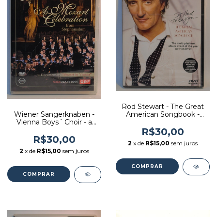
Rod Stewart - The Great
American Songbook -
Wiener Sangerknaben -
Editora: [usado]
Vienna Boys´ Choir - a
Mozart Celebration -
R$30,00
Editora: [usado]
R$30,00
2
x de
R$15,00
sem juros
2
x de
R$15,00
sem juros