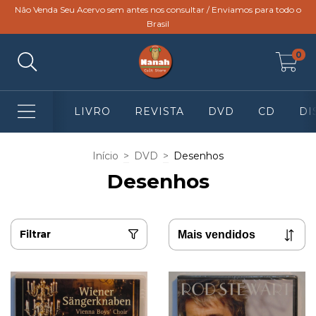
Não Venda Seu Acervo sem antes nos consultar / Enviamos para todo o
Brasil
0
LIVRO
REVISTA
DVD
CD
DI
Início
>
DVD
>
Desenhos
Desenhos
Filtrar