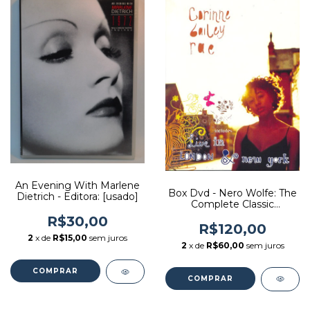
An Evening With Marlene
Box Dvd - Nero Wolfe: The
Dietrich - Editora: [usado]
Complete Classic
Whodunit Series - Editora:
R$30,00
[usado]
R$120,00
2
x de
R$15,00
sem juros
2
x de
R$60,00
sem juros