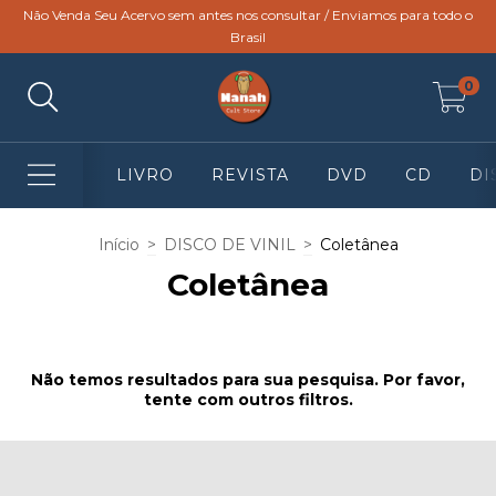
Não Venda Seu Acervo sem antes nos consultar / Enviamos para todo o
Brasil
0
LIVRO
REVISTA
DVD
CD
DI
Início
>
DISCO DE VINIL
>
Coletânea
Coletânea
Não temos resultados para sua pesquisa. Por favor,
tente com outros filtros.