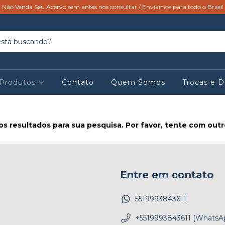
Não Venda Seu Acervo sem antes nos consultar / Enviamos para todo o Brasil
Produtos
Contato
Quem Somos
Trocas e 
s resultados para sua pesquisa. Por favor, tente com outros
Entre em contato
5519993843611
+5519993843611 (WhatsA