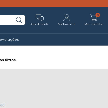
0
Atendimento
Minha conta
Meu carrinho
Devoluções
 filtros.
pp)