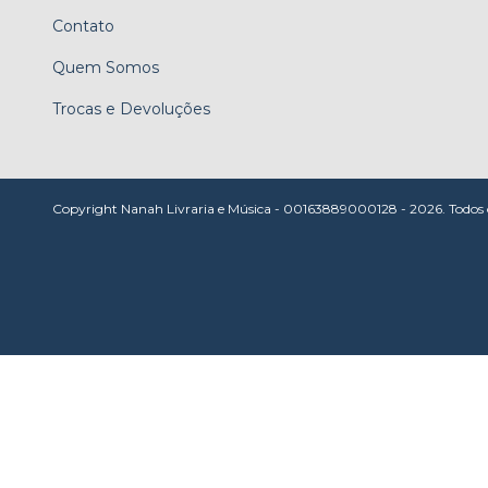
Contato
Quem Somos
Trocas e Devoluções
Copyright Nanah Livraria e Música - 00163889000128 - 2026. Todos os