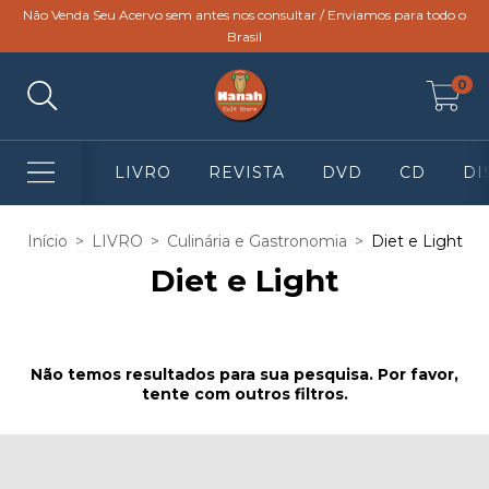
Não Venda Seu Acervo sem antes nos consultar / Enviamos para todo o
Brasil
0
LIVRO
REVISTA
DVD
CD
DI
Início
>
LIVRO
>
Culinária e Gastronomia
>
Diet e Light
Diet e Light
Não temos resultados para sua pesquisa. Por favor,
tente com outros filtros.