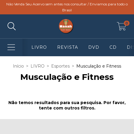
Não Venda Seu Acervo sem antes nos consultar / Enviamos para todo o
Brasil
0
LIVRO
REVISTA
DVD
CD
DI
Início
>
LIVRO
>
Esportes
>
Musculação e Fitness
Musculação e Fitness
Não temos resultados para sua pesquisa. Por favor,
tente com outros filtros.