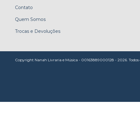
Contato
Quem Somos
Trocas e Devoluções
Copyright Nanah Livraria e Música - 00163889000128 - 2026. Todos os