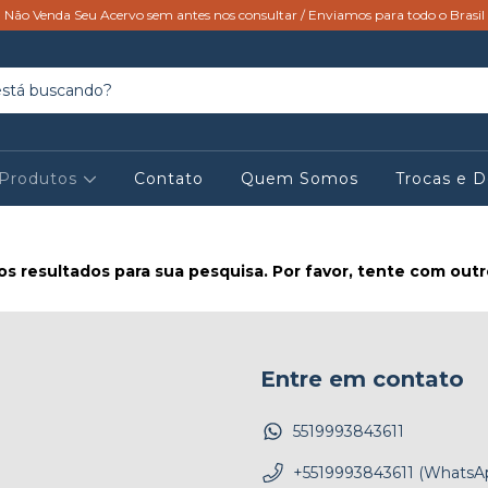
Não Venda Seu Acervo sem antes nos consultar / Enviamos para todo o Brasil
Produtos
Contato
Quem Somos
Trocas e 
s resultados para sua pesquisa. Por favor, tente com outros
Entre em contato
5519993843611
+5519993843611 (WhatsA