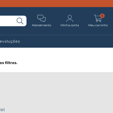
0
Atendimento
Minha conta
Meu carrinho
Devoluções
 filtros.
pp)