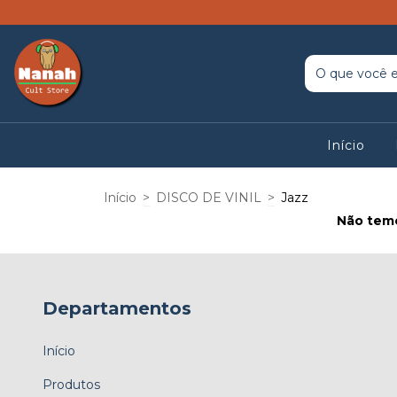
Início
Início
>
DISCO DE VINIL
>
Jazz
Não temo
Departamentos
Início
Produtos