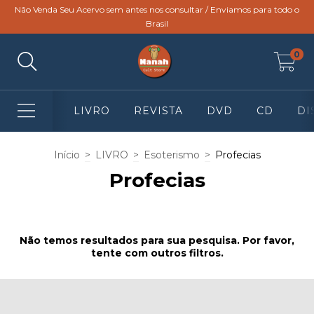
Não Venda Seu Acervo sem antes nos consultar / Enviamos para todo o
Brasil
0
LIVRO
REVISTA
DVD
CD
DI
Início
>
LIVRO
>
Esoterismo
>
Profecias
Profecias
Não temos resultados para sua pesquisa. Por favor,
tente com outros filtros.