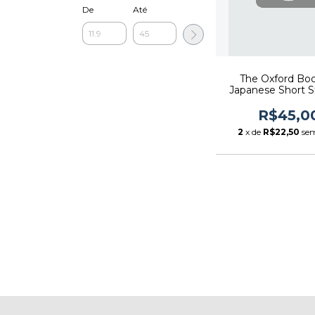
De
Até
The Oxford Bo
Japanese Short St
Autor: Theodo
Goossen (2002) 
R$45,0
2
x de
R$22,50
sem