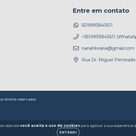
Entre em contato
5519993843611
+5519993843611 (WhatsA
nanahlivraria@gmail.com
Rua Dr. Miguel Penteado,
 direitos reservados.
or este site
você aceita o uso de cookies
para agilizar a sua experiência
ENTENDI