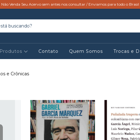
Não Venda Seu Acervo sem antes nos consultar / Enviamos para todo o Brasil
Produtos
Contato
Quem Somos
Trocas e 
os e Crônicas