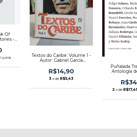
ok Of
ories -
re W.
[usado]
0
Textos do Caribe: Volume 1 -
 juros
Autor: Gabriel García
Márquez (1981) [usado]
Puñalada Tr
R$14,90
Antología 
Colombiano - A
3
x de
R$5,43
Hincapié (sel
R$34
[usa
2
x de
R$17,4