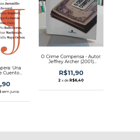
O Crime Compensa - Autor:
Jeffrey Archer (2001)
[usado]
apera: Una
R$11,90
de Cuento
utor: Juan F.
2
x de
R$6,40
eção) (2017)
,90
do]
5
sem juros