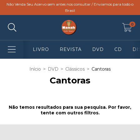
Não Venda Seu Acervo sem antes nos consultar / Enviamos para todo o
Brasil
0
LIVRO
REVISTA
DVD
CD
DI
Início
>
DVD
>
Clássicos
>
Cantoras
Cantoras
Não temos resultados para sua pesquisa. Por favor,
tente com outros filtros.