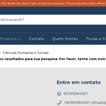
Não Venda Seu Acervo sem antes nos consultar / Enviamos para todo o Brasil
Produtos
Contato
Quem Somos
Trocas e 
>
Ciências Humanas e Sociais
s resultados para sua pesquisa. Por favor, tente com outros
Entre em contato
5519993843611
+5519993843611 (WhatsA