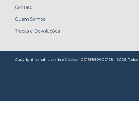
Contato
Quem Somos
Trocas e Devoluções
Copyright Nanah Livraria e Música - 00163889000128 - 2026. Todos os