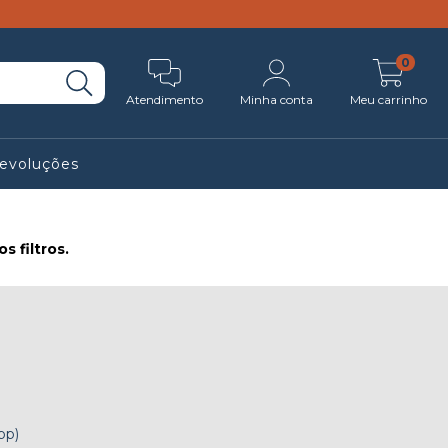
0
Atendimento
Minha conta
Meu carrinho
Devoluções
 filtros.
pp)