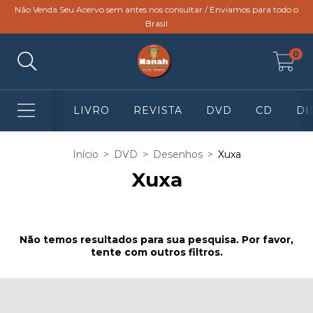
Não Venda Seu Acervo sem antes nos consultar / Enviamos para todo o
Brasil
0
LIVRO
REVISTA
DVD
CD
DI
Início
>
DVD
>
Desenhos
>
Xuxa
Xuxa
Não temos resultados para sua pesquisa. Por favor,
tente com outros filtros.