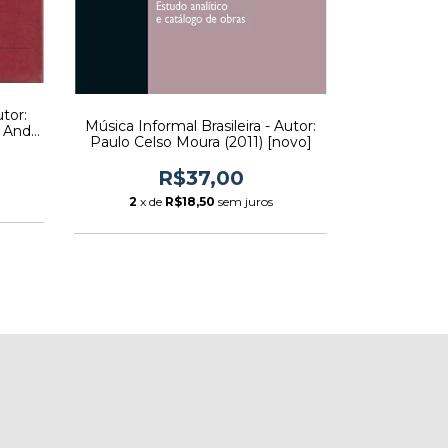
Sinn Und B
- Autor: Vla
tor:
Música Informal Brasileira - Autor:
i And
Paulo Celso Moura (2011) [novo]
o]
2
x de
R$37,00
2
x de
R$18,50
sem juros