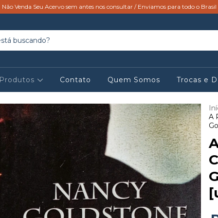
Não Venda Seu Acervo sem antes nos consultar / Enviamos para todo o Brasil
Produtos
Contato
Quem Somos
Trocas e 
Iní
A 
Go
A
C
G
[