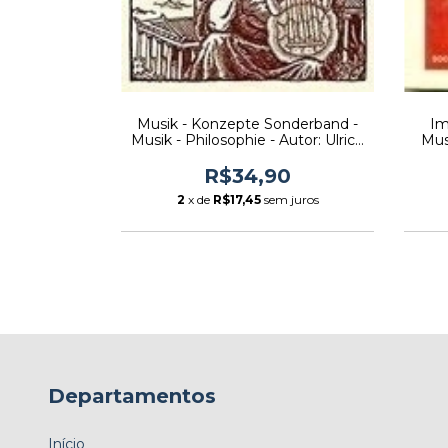
scografia de
Musik - Konzepte Sonderband -
Im
a... - Autor:
Musik - Philosophie - Autor: Ulrich
Mus
2009) [usado]
Tadday (2007) [usado]
Auto
0
R$34,90
m juros
2
x de
R$17,45
sem juros
Departamentos
Início