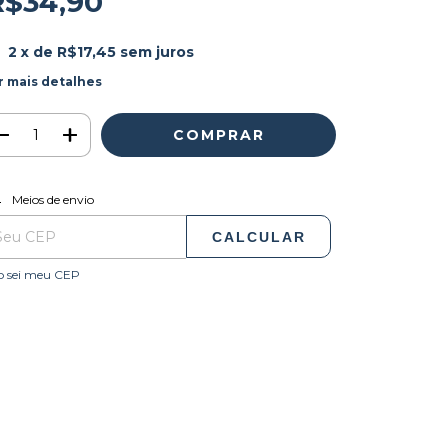
R$34,90
2
x de
R$17,45
sem juros
r mais detalhes
ALTERAR CEP
regas para o CEP:
Meios de envio
CALCULAR
o sei meu CEP