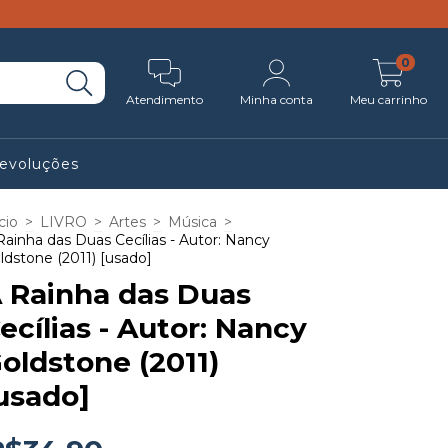
0
Atendimento
Minha conta
Meu carrinho
Devoluções
cio
>
LIVRO
>
Artes
>
Música
>
Rainha das Duas Cecílias - Autor: Nancy
ldstone (2011) [usado]
 Rainha das Duas
ecílias - Autor: Nancy
oldstone (2011)
usado]