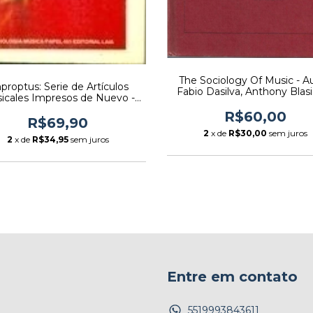
The Sociology Of Music - Au
proptus: Serie de Artículos
Fabio Dasilva, Anthony Blas
icales Impresos de Nuevo -
David Dees (1984) [usad
r: Theodor W. Adorno (1985)
R$60,00
[usado]
R$69,90
2
x de
R$30,00
sem juros
2
x de
R$34,95
sem juros
Entre em contato
5519993843611